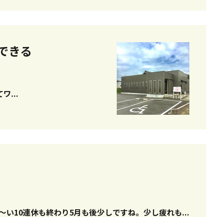
できる⁇
けてワ...
にちは！ 受付の大久保です♪ 長～い10連休も終わり5月も後少しですね。少し疲れも...