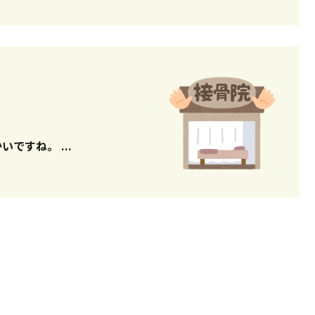
こんにちは♪ 受付の大久保です(’ω’) 桜が満開で日中はポカポカ暖かいですね。 ...