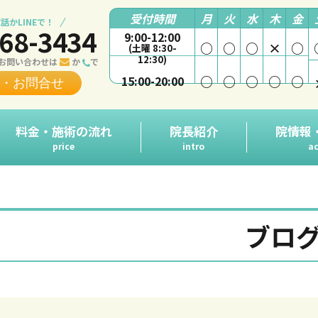
受付時間
月
火
水
木
金
話かLINEで！
68-3434
9:00-12:00
○
○
○
×
○
(土曜 8:30-
12:30)
お問い合わせは
か
で
○
○
○
○
○
15:00-20:00
・お問合せ
料金・施術の流れ
院長紹介
院情報
price
intro
ac
ブロ