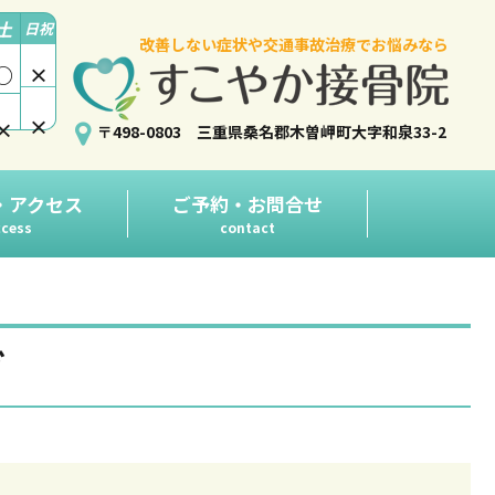
土
日祝
改善しない症状や交通事故治療でお悩みなら
○
×
×
×
〒498-0803 三重県桑名郡木曽岬町大字和泉33-2
・アクセス
ご予約・お問合せ
cess
contact
グ