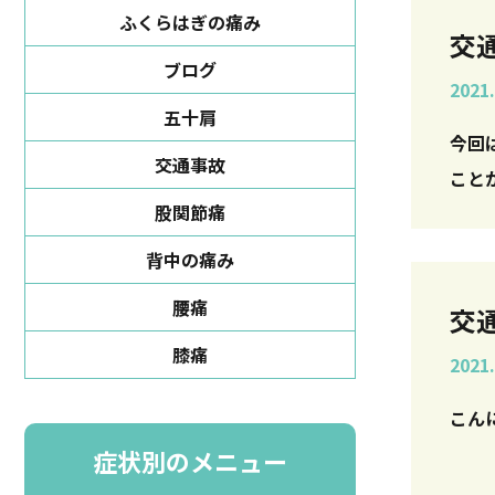
ふくらはぎの痛み
交
ブログ
2021.
五十肩
今回は交
交通事故
ことが
股関節痛
背中の痛み
腰痛
交
膝痛
2021.
症状別のメニュー