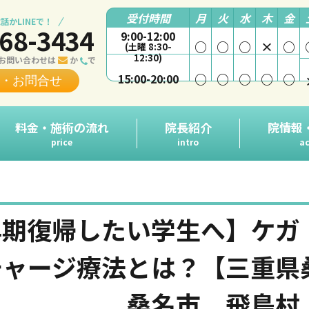
受付時間
月
火
水
木
金
話かLINEで！
68-3434
9:00-12:00
○
○
○
×
○
(土曜 8:30-
12:30)
お問い合わせは
か
で
○
○
○
○
○
15:00-20:00
・お問合せ
料金・施術の流れ
院長紹介
院情報
price
intro
ac
早期復帰したい学生へ】ケガ
チャージ療法とは？【三重
桑名市 飛島村