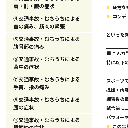
肩・肘・腕の症状
疲労を
コンデ
④交通事故・むちうちによる
首の痛み、筋肉の緊張
といった
⑤交通事故・むちうちによる
肋骨部の痛み
■ こんな
⑥交通事故・むちうちによる
特に以下
背中の症状
⑦交通事故・むちうちによる
スポーツ
手首、指の痛み
捻挫・肉
練習後の
⑧交通事故・むちうちによる
腰の症状
試合前に
パフォー
⑨交通事故・むちうちによる
この電
股関節の症状