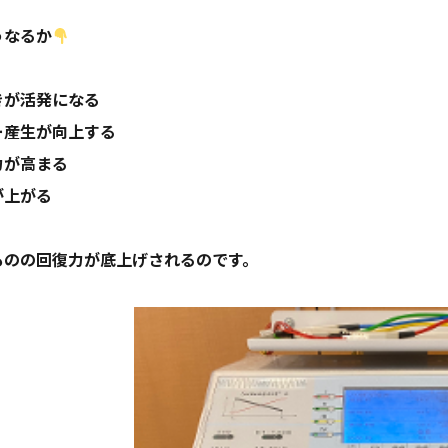
うなるか
きが活発になる
ー産生が向上する
力が高まる
が上がる
ものの回復力が底上げされる
のです。