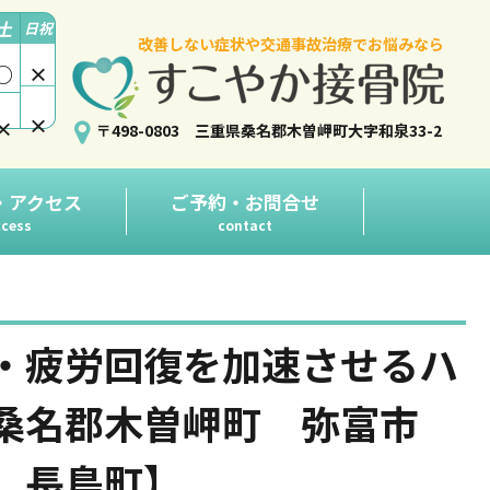
土
日祝
改善しない症状や交通事故治療でお悩みなら
○
×
×
×
〒498-0803 三重県桑名郡木曽岬町大字和泉33-2
・アクセス
ご予約・お問合せ
cess
contact
・疲労回復を加速させるハ
県桑名郡木曽岬町 弥富市
 長島町】