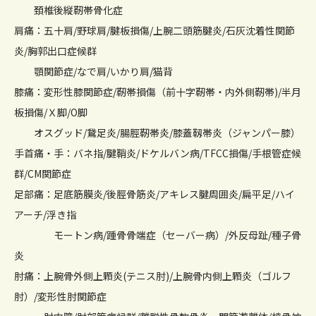
頚椎後縦靭帯骨化症
肩痛：五十肩/野球肩/腱板損傷/上腕二頭筋腱炎/石灰沈着性関節
炎/胸郭出口症候群
顎関節症/なで肩/いかり肩/猫背
膝痛：変形性膝関節症/靭帯損傷（前十字靭帯・内外側靭帯)/半月
板損傷/Ｘ脚/O脚
オスグッド/鵞足炎/腸脛靭帯炎/膝蓋靱帯炎（ジャンパー膝）
手首痛・手：バネ指/腱鞘炎/ドケルバン病/TFCC損傷/手根管症候
群/CM関節症
足部痛：足底筋膜炎/後脛骨筋炎/アキレス腱周囲炎/扁平足/ハイ
アーチ/浮き指
モートン病/踵骨骨端症（セーバー病）/外反母趾/種子骨
炎
肘痛：上腕骨外側上顆炎(テニス肘)/上腕骨内側上顆炎（ゴルフ
肘）/変形性肘関節症