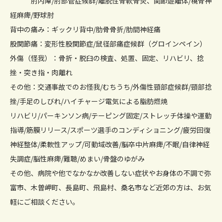
肘内障/肘部管症候群/離脱性骨軟骨炎、関節遊離体/橈骨神
経麻痺/野球肘
背中の痛み：ギックリ背中/肋骨骨折/肋間神経痛
股関節痛：変形性股関節症/鼠径部痛症候群（グロインペイン）
外傷（怪我）：骨折・脱臼の検査、処置、固定、リハビリ、捻
挫・突き指・肉離れ
その他：交通事故でのお怪我/むちうち/外傷性頸部症候群/頸部捻
挫/手足のしびれ/ハイチャージ電気による脂肪燃焼
リハビリ/パーキンソン病/テーピング固定/ストレッチ体操や運動
指導/筋膜リリース/スポーツ選手のコンディショニング/疲労回復
神経整体/柔軟性アップ/可動域改善/脳卒中片麻痺/不眠/自律神経
失調症/脳性麻痺/難聴/めまい/骨盤のゆがみ
その他、病院や他でなかなか改善しない症状やお身体の不調で弥
富市、木曽岬町、長島町、飛島村、桑名市など近郊の方は、お気
軽にご相談ください。