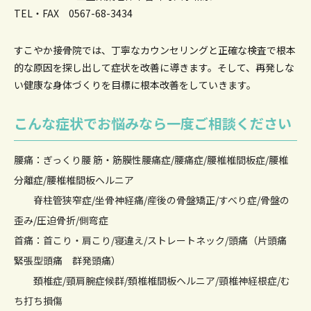
TEL・FAX 0567-68-3434
すこやか接骨院では、丁寧なカウンセリングと正確な検査で根本
的な原因を
探し出して症状を改善に導きます。そして、再発しな
い健康な身体づくりを目標に根本改善をしていきます。
こんな症状でお悩みなら一度ご相談ください
腰痛：ぎっくり腰 筋・筋膜性腰痛症/腰痛症/腰椎椎間板症/腰椎
分離症/腰椎椎間板ヘルニア
脊柱管狭窄症/坐骨神経痛/産後の骨盤矯正/すべり症/骨盤の
歪み/圧迫骨折/側弯症
首痛：首こり・肩こり/寝違え/ストレートネック/頭痛（片頭痛
緊張型頭痛 群発頭痛）
頚椎症/頸肩腕症候群/頚椎椎間板ヘルニア/頸椎神経根症/む
ち打ち損傷