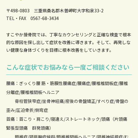
〒498-0803 三重県桑名郡木曽岬町大字和泉33-2
TEL・FAX 0567-68-3434
すこやか接骨院では、丁寧なカウンセリングと正確な検査で根本
的な原因を
探し出して症状を改善に導きます。そして、再発しな
い健康な身体づくりを目標に根本改善をしていきます。
こんな症状でお悩みなら一度ご相談ください
腰痛：ぎっくり腰 筋・筋膜性腰痛症/腰痛症/腰椎椎間板症/腰椎
分離症/腰椎椎間板ヘルニア
脊柱管狭窄症/坐骨神経痛/産後の骨盤矯正/すべり症/骨盤の
歪み/圧迫骨折/側弯症
首痛：首こり・肩こり/寝違え/ストレートネック/頭痛（片頭痛
緊張型頭痛 群発頭痛）
頚椎症/頸肩腕症候群/頚椎椎間板ヘルニア/頸椎神経根症/む