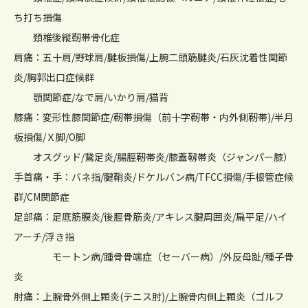
ち打ち損傷
頚椎後縦靭帯骨化症
肩痛：五十肩/野球肩/腱板損傷/上腕二頭筋腱炎/石灰沈着性関節
炎/胸郭出口症候群
顎関節症/なで肩/いかり肩/猫背
膝痛：変形性膝関節症/靭帯損傷（前十字靭帯・内外側靭帯)/半月
板損傷/Ｘ脚/O脚
オスグッド/鵞足炎/腸脛靭帯炎/膝蓋靱帯炎（ジャンパー膝）
手首痛・手：バネ指/腱鞘炎/ドケルバン病/TFCC損傷/手根管症候
群/CM関節症
足部痛：足底筋膜炎/後脛骨筋炎/アキレス腱周囲炎/扁平足/ハイ
アーチ/浮き指
モートン病/踵骨骨端症（セーバー病）/外反母趾/種子骨
炎
肘痛：上腕骨外側上顆炎(テニス肘)/上腕骨内側上顆炎（ゴルフ