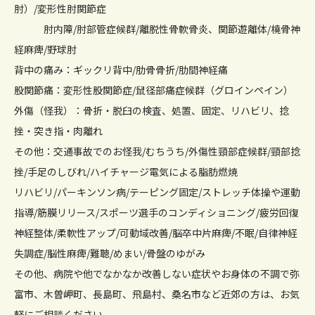
肘）/変形性肘関節症
肘内障/肘部管症候群/離脱性骨軟骨炎、関節遊離体/橈骨神
経麻痺/野球肘
背中の痛み：ギックリ背中/肋骨骨折/肋間神経痛
股関節痛：変形性股関節症/鼠径部痛症候群（グロインペイン）
外傷（怪我）：骨折・脱臼の検査、処置、固定、リハビリ、捻
挫・突き指・肉離れ
その他：交通事故でのお怪我/むちうち/外傷性頸部症候群/頸部捻
挫/手足のしびれ/ハイチャージ電気による脂肪燃焼
リハビリ/パーキンソン病/テーピング固定/ストレッチ体操や運動
指導/筋膜リリース/スポーツ選手のコンディショニング/疲労回復
神経整体/柔軟性アップ/可動域改善/脳卒中片麻痺/不眠/自律神経
失調症/脳性麻痺/難聴/めまい/骨盤のゆがみ
その他、病院や他でなかなか改善しない症状やお身体の不調で弥
富市、木曽岬町、長島町、飛島村、桑名市など近郊の方は、お気
軽にご相談ください。