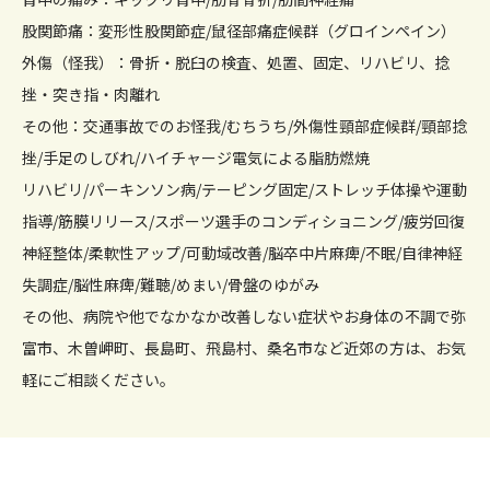
股関節痛：変形性股関節症/鼠径部痛症候群（グロインペイン）
外傷（怪我）：骨折・脱臼の検査、処置、固定、リハビリ、捻
挫・突き指・肉離れ
その他：交通事故でのお怪我/むちうち/外傷性頸部症候群/頸部捻
挫/手足のしびれ/ハイチャージ電気による脂肪燃焼
リハビリ/パーキンソン病/テーピング固定/ストレッチ体操や運動
指導/筋膜リリース/スポーツ選手のコンディショニング/疲労回復
神経整体/柔軟性アップ/可動域改善/脳卒中片麻痺/不眠/自律神経
失調症/脳性麻痺/難聴/めまい/骨盤のゆがみ
その他、病院や他でなかなか改善しない症状やお身体の不調で弥
富市、木曽岬町、長島町、飛島村、桑名市など近郊の方は、お気
軽にご相談ください。