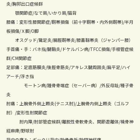
炎/胸郭出口症候群
顎関節症/なで肩/いかり肩/猫背
膝痛：変形性膝関節症/靭帯損傷（前十字靭帯・内外側靭帯)/半月
板損傷/Ｘ脚/O脚
オスグッド/鵞足炎/腸脛靭帯炎/膝蓋靱帯炎（ジャンパー膝）
手首痛・手：バネ指/腱鞘炎/ドケルバン病/TFCC損傷/手根管症候
群/CM関節症
足部痛：足底筋膜炎/後脛骨筋炎/アキレス腱周囲炎/扁平足/ハイ
アーチ/浮き指
モートン病/踵骨骨端症（セーバー病）/外反母趾/種子骨
炎
肘痛：上腕骨外側上顆炎(テニス肘)/上腕骨内側上顆炎（ゴルフ
肘）/変形性肘関節症
肘内障/肘部管症候群/離脱性骨軟骨炎、関節遊離体/橈骨神
経麻痺/野球肘
背中の痛み：ギックリ背中/肋骨骨折/肋間神経痛