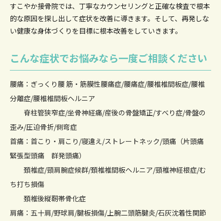
すこやか接骨院では、丁寧なカウンセリングと正確な検査で根本
的な原因を
探し出して症状を改善に導きます。そして、再発しな
い健康な身体づくりを目標に根本改善をしていきます。
こんな症状でお悩みなら一度ご相談ください
腰痛：ぎっくり腰 筋・筋膜性腰痛症/腰痛症/腰椎椎間板症/腰椎
分離症/腰椎椎間板ヘルニア
脊柱管狭窄症/坐骨神経痛/産後の骨盤矯正/すべり症/骨盤の
歪み/圧迫骨折/側弯症
首痛：首こり・肩こり/寝違え/ストレートネック/頭痛（片頭痛
緊張型頭痛 群発頭痛）
頚椎症/頸肩腕症候群/頚椎椎間板ヘルニア/頸椎神経根症/む
ち打ち損傷
頚椎後縦靭帯骨化症
肩痛：五十肩/野球肩/腱板損傷/上腕二頭筋腱炎/石灰沈着性関節