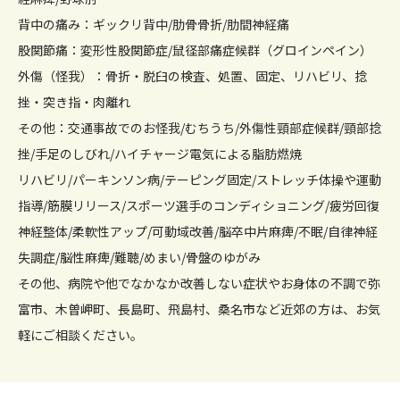
背中の痛み：ギックリ背中/肋骨骨折/肋間神経痛
股関節痛：変形性股関節症/鼠径部痛症候群（グロインペイン）
外傷（怪我）：骨折・脱臼の検査、処置、固定、リハビリ、捻
挫・突き指・肉離れ
その他：交通事故でのお怪我/むちうち/外傷性頸部症候群/頸部捻
挫/手足のしびれ/ハイチャージ電気による脂肪燃焼
リハビリ/パーキンソン病/テーピング固定/ストレッチ体操や運動
指導/筋膜リリース/スポーツ選手のコンディショニング/疲労回復
神経整体/柔軟性アップ/可動域改善/脳卒中片麻痺/不眠/自律神経
失調症/脳性麻痺/難聴/めまい/骨盤のゆがみ
その他、病院や他でなかなか改善しない症状やお身体の不調で弥
富市、木曽岬町、長島町、飛島村、桑名市など近郊の方は、お気
軽にご相談ください。