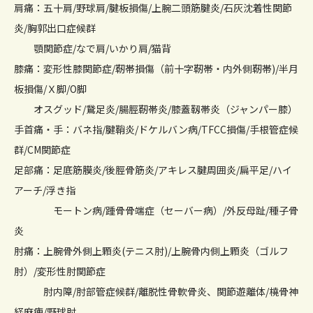
肩痛：五十肩/野球肩/腱板損傷/上腕二頭筋腱炎/石灰沈着性関節
炎/胸郭出口症候群
顎関節症/なで肩/いかり肩/猫背
膝痛：変形性膝関節症/靭帯損傷（前十字靭帯・内外側靭帯)/半月
板損傷/Ｘ脚/O脚
オスグッド/鵞足炎/腸脛靭帯炎/膝蓋靱帯炎（ジャンパー膝）
手首痛・手：バネ指/腱鞘炎/ドケルバン病/TFCC損傷/手根管症候
群/CM関節症
足部痛：足底筋膜炎/後脛骨筋炎/アキレス腱周囲炎/扁平足/ハイ
アーチ/浮き指
モートン病/踵骨骨端症（セーバー病）/外反母趾/種子骨
炎
肘痛：上腕骨外側上顆炎(テニス肘)/上腕骨内側上顆炎（ゴルフ
肘）/変形性肘関節症
肘内障/肘部管症候群/離脱性骨軟骨炎、関節遊離体/橈骨神
経麻痺/野球肘