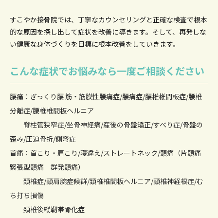
すこやか接骨院では、丁寧なカウンセリングと正確な検査で根本
的な原因を
探し出して症状を改善に導きます。そして、再発しな
い健康な身体づくりを目標に根本改善をしていきます。
こんな症状でお悩みなら一度ご相談ください
腰痛：ぎっくり腰 筋・筋膜性腰痛症/腰痛症/腰椎椎間板症/腰椎
分離症/腰椎椎間板ヘルニア
脊柱管狭窄症/坐骨神経痛/産後の骨盤矯正/すべり症/骨盤の
歪み/圧迫骨折/側弯症
首痛：首こり・肩こり/寝違え/ストレートネック/頭痛（片頭痛
緊張型頭痛 群発頭痛）
頚椎症/頸肩腕症候群/頚椎椎間板ヘルニア/頸椎神経根症/む
ち打ち損傷
頚椎後縦靭帯骨化症