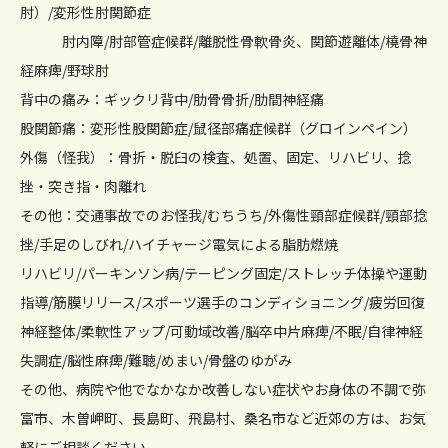
肘）/変形性肘関節症
肘内障/肘部管症候群/離脱性骨軟骨炎、関節遊離体/橈骨神
経麻痺/野球肘
背中の痛み：ギックリ背中/肋骨骨折/肋間神経痛
股関節痛：変形性股関節症/鼠径部痛症候群（グロインペイン）
外傷（怪我）：骨折・脱臼の検査、処置、固定、リハビリ、捻
挫・突き指・肉離れ
その他：交通事故でのお怪我/むちうち/外傷性頸部症候群/頸部捻
挫/手足のしびれ/ハイチャージ電気による脂肪燃焼
リハビリ/パーキンソン病/テーピング固定/ストレッチ体操や運動
指導/筋膜リリース/スポーツ選手のコンディショニング/疲労回復
神経整体/柔軟性アップ/可動域改善/脳卒中片麻痺/不眠/自律神経
失調症/脳性麻痺/難聴/めまい/骨盤のゆがみ
その他、病院や他でなかなか改善しない症状やお身体の不調で弥
富市、木曽岬町、長島町、飛島村、桑名市など近郊の方は、お気
軽にご相談ください。