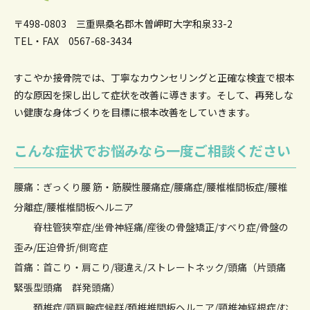
〒498-0803 三重県桑名郡木曽岬町大字和泉33-2
TEL・FAX 0567-68-3434
すこやか接骨院では、丁寧なカウンセリングと正確な検査で根本
的な原因を
探し出して症状を改善に導きます。そして、再発しな
い健康な身体づくりを目標に根本改善をしていきます。
こんな症状でお悩みなら一度ご相談ください
腰痛：ぎっくり腰 筋・筋膜性腰痛症/腰痛症/腰椎椎間板症/腰椎
分離症/腰椎椎間板ヘルニア
脊柱管狭窄症/坐骨神経痛/産後の骨盤矯正/すべり症/骨盤の
歪み/圧迫骨折/側弯症
首痛：首こり・肩こり/寝違え/ストレートネック/頭痛（片頭痛
緊張型頭痛 群発頭痛）
頚椎症/頸肩腕症候群/頚椎椎間板ヘルニア/頸椎神経根症/む