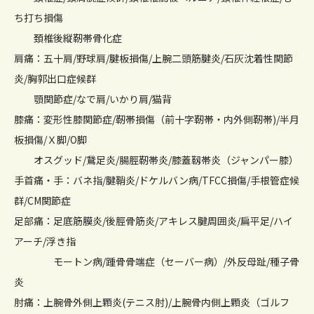
ち打ち損傷
頚椎後縦靭帯骨化症
肩痛：五十肩/野球肩/腱板損傷/上腕二頭筋腱炎/石灰沈着性関節
炎/胸郭出口症候群
顎関節症/なで肩/いかり肩/猫背
膝痛：変形性膝関節症/靭帯損傷（前十字靭帯・内外側靭帯)/半月
板損傷/Ｘ脚/O脚
オスグッド/鵞足炎/腸脛靭帯炎/膝蓋靱帯炎（ジャンパー膝）
手首痛・手：バネ指/腱鞘炎/ドケルバン病/TFCC損傷/手根管症候
群/CM関節症
足部痛：足底筋膜炎/後脛骨筋炎/アキレス腱周囲炎/扁平足/ハイ
アーチ/浮き指
モートン病/踵骨骨端症（セーバー病）/外反母趾/種子骨
炎
肘痛：上腕骨外側上顆炎(テニス肘)/上腕骨内側上顆炎（ゴルフ