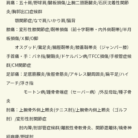
肩痛：五十肩/野球肩/腱板損傷/上腕二頭筋腱炎/石灰沈着性関節
炎/胸郭出口症候群
顎関節症/なで肩/いかり肩/猫背
膝痛：変形性膝関節症/靭帯損傷（前十字靭帯・内外側靭帯)/半月
板損傷/Ｘ脚/O脚
オスグッド/鵞足炎/腸脛靭帯炎/膝蓋靱帯炎（ジャンパー膝）
手首痛・手：バネ指/腱鞘炎/ドケルバン病/TFCC損傷/手根管症候
群/CM関節症
足部痛：足底筋膜炎/後脛骨筋炎/アキレス腱周囲炎/扁平足/ハイ
アーチ/浮き指
モートン病/踵骨骨端症（セーバー病）/外反母趾/種子骨
炎
肘痛：上腕骨外側上顆炎(テニス肘)/上腕骨内側上顆炎（ゴルフ
肘）/変形性肘関節症
肘内障/肘部管症候群/離脱性骨軟骨炎、関節遊離体/橈骨神
経麻痺/野球肘