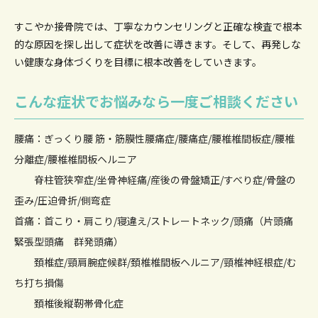
すこやか接骨院では、丁寧なカウンセリングと正確な検査で根本
的な原因を
探し出して症状を改善に導きます。そして、再発しな
い健康な身体づくりを目標に根本改善をしていきます。
こんな症状でお悩みなら一度ご相談ください
腰痛：ぎっくり腰 筋・筋膜性腰痛症/腰痛症/腰椎椎間板症/腰椎
分離症/腰椎椎間板ヘルニア
脊柱管狭窄症/坐骨神経痛/産後の骨盤矯正/すべり症/骨盤の
歪み/圧迫骨折/側弯症
首痛：首こり・肩こり/寝違え/ストレートネック/頭痛（片頭痛
緊張型頭痛 群発頭痛）
頚椎症/頸肩腕症候群/頚椎椎間板ヘルニア/頸椎神経根症/む
ち打ち損傷
頚椎後縦靭帯骨化症