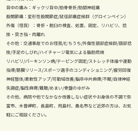
背中の痛み：ギックリ背中/肋骨骨折/肋間神経痛
股関節痛：変形性股関節症/鼠径部痛症候群（グロインペイン）
外傷（怪我）：骨折・脱臼の検査、処置、固定、リハビリ、捻
挫・突き指・肉離れ
その他：交通事故でのお怪我/むちうち/外傷性頸部症候群/頸部捻
挫/手足のしびれ/ハイチャージ電気による脂肪燃焼
リハビリ/パーキンソン病/テーピング固定/ストレッチ体操や運動
指導/筋膜リリース/スポーツ選手のコンディショニング/疲労回復
神経整体/柔軟性アップ/可動域改善/脳卒中片麻痺/不眠/自律神経
失調症/脳性麻痺/難聴/めまい/骨盤のゆがみ
その他、病院や他でなかなか改善しない症状やお身体の不調で弥
富市、木曽岬町、長島町、飛島村、桑名市など近郊の方は、お気
軽にご相談ください。