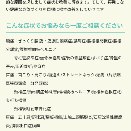
的な原因を
探し出して症状を改善に導きます。そして、再発しな
い健康な身体づくりを目標に根本改善をしていきます。
こんな症状でお悩みなら一度ご相談ください
腰痛：ぎっくり腰 筋・筋膜性腰痛症/腰痛症/腰椎椎間板症/腰椎
分離症/腰椎椎間板ヘルニア
脊柱管狭窄症/坐骨神経痛/産後の骨盤矯正/すべり症/骨盤の
歪み/圧迫骨折/側弯症
首痛：首こり・肩こり/寝違え/ストレートネック/頭痛（片頭痛
緊張型頭痛 群発頭痛）
頚椎症/頸肩腕症候群/頚椎椎間板ヘルニア/頸椎神経根症/む
ち打ち損傷
頚椎後縦靭帯骨化症
肩痛：五十肩/野球肩/腱板損傷/上腕二頭筋腱炎/石灰沈着性関節
炎/胸郭出口症候群