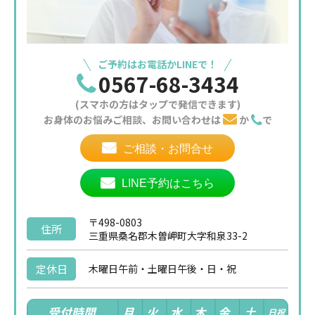
ご予約はお電話かLINEで！
0567-68-3434
(スマホの方はタップで発信できます)
お身体のお悩みご相談、お問い合わせは
か
で
ご相談・お問合せ
LINE予約はこちら
〒498-0803
住所
三重県桑名郡木曽岬町大字和泉33-2
定休日
木曜日午前・土曜日午後・日・祝
受付時間
月
火
水
木
金
土
日祝