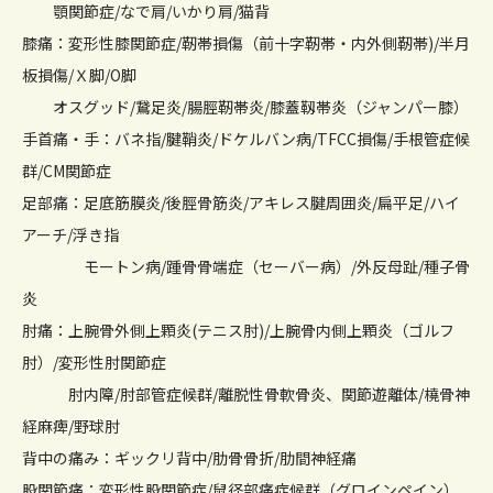
顎関節症/なで肩/いかり肩/猫背
膝痛：変形性膝関節症/靭帯損傷（前十字靭帯・内外側靭帯)/半月
板損傷/Ｘ脚/O脚
オスグッド/鵞足炎/腸脛靭帯炎/膝蓋靱帯炎（ジャンパー膝）
手首痛・手：バネ指/腱鞘炎/ドケルバン病/TFCC損傷/手根管症候
群/CM関節症
足部痛：足底筋膜炎/後脛骨筋炎/アキレス腱周囲炎/扁平足/ハイ
アーチ/浮き指
モートン病/踵骨骨端症（セーバー病）/外反母趾/種子骨
炎
肘痛：上腕骨外側上顆炎(テニス肘)/上腕骨内側上顆炎（ゴルフ
肘）/変形性肘関節症
肘内障/肘部管症候群/離脱性骨軟骨炎、関節遊離体/橈骨神
経麻痺/野球肘
背中の痛み：ギックリ背中/肋骨骨折/肋間神経痛
股関節痛：変形性股関節症/鼠径部痛症候群（グロインペイン）