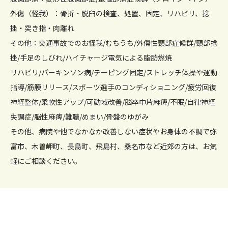
外傷（怪我）：骨折・脱臼の検査、処置、固定、リハビリ、捻
挫・突き指・肉離れ
その他：交通事故でのお怪我/むちうち/外傷性頸部症候群/頸部捻
挫/手足のしびれ/ハイチャージ電気による脂肪燃焼
リハビリ/パーキンソン病/テーピング固定/ストレッチ体操や運動
指導/筋膜リリース/スポーツ選手のコンディショニング/疲労回復
神経整体/柔軟性アップ/可動域改善/脳卒中片麻痺/不眠/自律神経
失調症/脳性麻痺/難聴/めまい/骨盤のゆがみ
その他、病院や他でなかなか改善しない症状やお身体の不調で弥
富市、木曽岬町、長島町、飛島村、桑名市など近郊の方は、お気
軽にご相談ください。