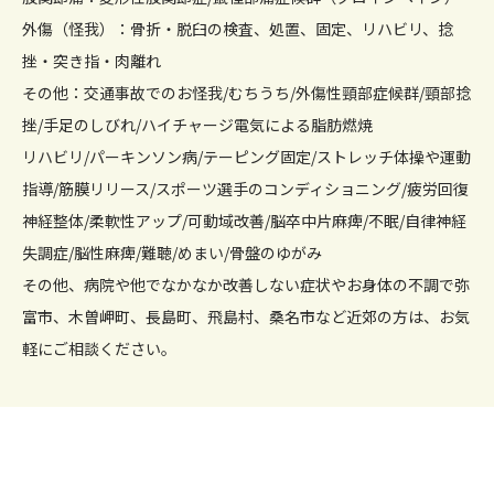
外傷（怪我）：骨折・脱臼の検査、処置、固定、リハビリ、捻
挫・突き指・肉離れ
その他：交通事故でのお怪我/むちうち/外傷性頸部症候群/頸部捻
挫/手足のしびれ/ハイチャージ電気による脂肪燃焼
リハビリ/パーキンソン病/テーピング固定/ストレッチ体操や運動
指導/筋膜リリース/スポーツ選手のコンディショニング/疲労回復
神経整体/柔軟性アップ/可動域改善/脳卒中片麻痺/不眠/自律神経
失調症/脳性麻痺/難聴/めまい/骨盤のゆがみ
その他、病院や他でなかなか改善しない症状やお身体の不調で弥
富市、木曽岬町、長島町、飛島村、桑名市など近郊の方は、お気
軽にご相談ください。