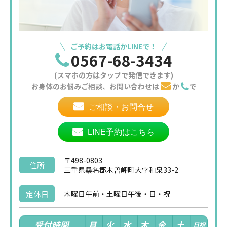
ご予約はお電話かLINEで！
0567-68-3434
(スマホの方はタップで発信できます)
お身体のお悩みご相談、お問い合わせは
か
で
ご相談・お問合せ
LINE予約はこちら
〒498-0803
住所
三重県桑名郡木曽岬町大字和泉33-2
定休日
木曜日午前・土曜日午後・日・祝
受付時間
月
火
水
木
金
土
日祝