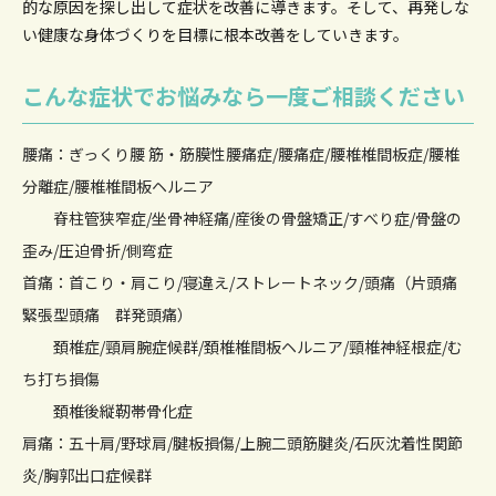
的な原因を
探し出して症状を改善に導きます。そして、再発しな
い健康な身体づくりを目標に根本改善をしていきます。
こんな症状でお悩みなら一度ご相談ください
腰痛：ぎっくり腰 筋・筋膜性腰痛症/腰痛症/腰椎椎間板症/腰椎
分離症/腰椎椎間板ヘルニア
脊柱管狭窄症/坐骨神経痛/産後の骨盤矯正/すべり症/骨盤の
歪み/圧迫骨折/側弯症
首痛：首こり・肩こり/寝違え/ストレートネック/頭痛（片頭痛
緊張型頭痛 群発頭痛）
頚椎症/頸肩腕症候群/頚椎椎間板ヘルニア/頸椎神経根症/む
ち打ち損傷
頚椎後縦靭帯骨化症
肩痛：五十肩/野球肩/腱板損傷/上腕二頭筋腱炎/石灰沈着性関節
炎/胸郭出口症候群