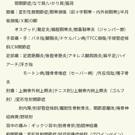
顎関節症/なで肩/いかり肩/猫背
膝痛：変形性膝関節症/靭帯損傷（前十字靭帯・内外側靭帯)/半月
板損傷/Ｘ脚/O脚
オスグッド/鵞足炎/腸脛靭帯炎/膝蓋靱帯炎（ジャンパー膝）
手首痛・手：バネ指/腱鞘炎/ドケルバン病/TFCC損傷/手根管症候
群/CM関節症
足部痛：足底筋膜炎/後脛骨筋炎/アキレス腱周囲炎/扁平足/ハイ
アーチ/浮き指
モートン病/踵骨骨端症（セーバー病）/外反母趾/種子骨
炎
肘痛：上腕骨外側上顆炎(テニス肘)/上腕骨内側上顆炎（ゴルフ
肘）/変形性肘関節症
肘内障/肘部管症候群/離脱性骨軟骨炎、関節遊離体/橈骨神
経麻痺/野球肘
背中の痛み：ギックリ背中/肋骨骨折/肋間神経痛
股関節痛：変形性股関節症/鼠径部痛症候群（グロインペイン）