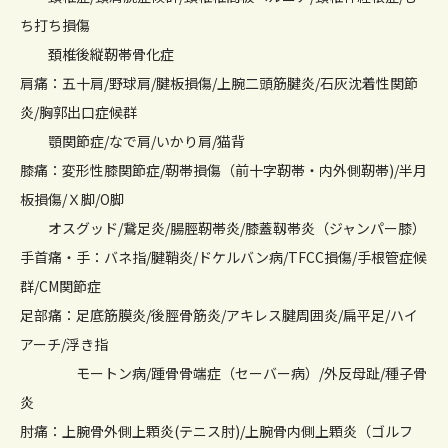
ち打ち損傷
頚椎後縦靭帯骨化症
肩痛：五十肩/野球肩/腱板損傷/上腕二頭筋腱炎/石灰沈着性関節
炎/胸郭出口症候群
顎関節症/なで肩/いかり肩/猫背
膝痛：変形性膝関節症/靭帯損傷（前十字靭帯・内外側靭帯)/半月
板損傷/Ｘ脚/O脚
オスグッド/鵞足炎/腸脛靭帯炎/膝蓋靱帯炎（ジャンパー膝）
手首痛・手：バネ指/腱鞘炎/ドケルバン病/TFCC損傷/手根管症候
群/CM関節症
足部痛：足底筋膜炎/後脛骨筋炎/アキレス腱周囲炎/扁平足/ハイ
アーチ/浮き指
モートン病/踵骨骨端症（セーバー病）/外反母趾/種子骨
炎
肘痛：上腕骨外側上顆炎(テニス肘)/上腕骨内側上顆炎（ゴルフ