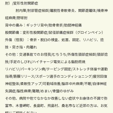
肘）/変形性肘関節症
肘内障/肘部管症候群/離脱性骨軟骨炎、関節遊離体/橈骨神
経麻痺/野球肘
背中の痛み：ギックリ背中/肋骨骨折/肋間神経痛
股関節痛：変形性股関節症/鼠径部痛症候群（グロインペイン）
外傷（怪我）：骨折・脱臼の検査、処置、固定、リハビリ、捻
挫・突き指・肉離れ
その他：交通事故でのお怪我/むちうち/外傷性頸部症候群/頸部捻
挫/手足のしびれ/ハイチャージ電気による脂肪燃焼
リハビリ/パーキンソン病/テーピング固定/ストレッチ体操や運動
指導/筋膜リリース/スポーツ選手のコンディショニング/疲労回復
神経整体/柔軟性アップ/可動域改善/脳卒中片麻痺/不眠/自律神経
失調症/脳性麻痺/難聴/めまい/骨盤のゆがみ
その他、病院や他でなかなか改善しない症状やお身体の不調で弥
富市、木曽岬町、長島町、飛島村、桑名市など近郊の方は、お気
軽にご相談ください。