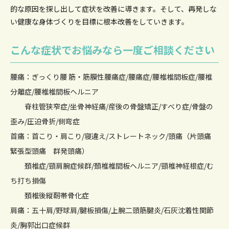
的な原因を
探し出して症状を改善に導きます。そして、再発しな
い健康な身体づくりを目標に根本改善をしていきます。
こんな症状でお悩みなら一度ご相談ください
腰痛：ぎっくり腰 筋・筋膜性腰痛症/腰痛症/腰椎椎間板症/腰椎
分離症/腰椎椎間板ヘルニア
脊柱管狭窄症/坐骨神経痛/産後の骨盤矯正/すべり症/骨盤の
歪み/圧迫骨折/側弯症
首痛：首こり・肩こり/寝違え/ストレートネック/頭痛（片頭痛
緊張型頭痛 群発頭痛）
頚椎症/頸肩腕症候群/頚椎椎間板ヘルニア/頸椎神経根症/む
ち打ち損傷
頚椎後縦靭帯骨化症
肩痛：五十肩/野球肩/腱板損傷/上腕二頭筋腱炎/石灰沈着性関節
炎/胸郭出口症候群