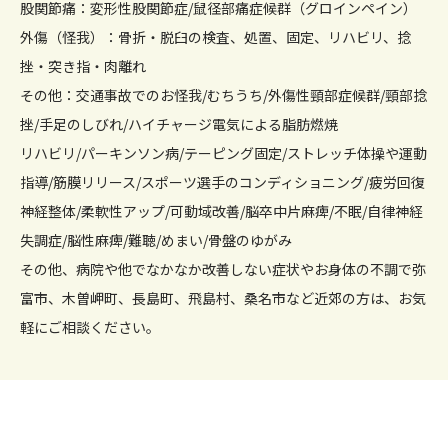
股関節痛：変形性股関節症/鼠径部痛症候群（グロインペイン）
外傷（怪我）：骨折・脱臼の検査、処置、固定、リハビリ、捻
挫・突き指・肉離れ
その他：交通事故でのお怪我/むちうち/外傷性頸部症候群/頸部捻
挫/手足のしびれ/ハイチャージ電気による脂肪燃焼
リハビリ/パーキンソン病/テーピング固定/ストレッチ体操や運動
指導/筋膜リリース/スポーツ選手のコンディショニング/疲労回復
神経整体/柔軟性アップ/可動域改善/脳卒中片麻痺/不眠/自律神経
失調症/脳性麻痺/難聴/めまい/骨盤のゆがみ
その他、病院や他でなかなか改善しない症状やお身体の不調で弥
富市、木曽岬町、長島町、飛島村、桑名市など近郊の方は、お気
軽にご相談ください。