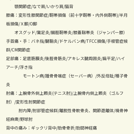
顎関節症/なで肩/いかり肩/猫背
膝痛：変形性膝関節症/靭帯損傷（前十字靭帯・内外側靭帯)/半月
板損傷/Ｘ脚/O脚
オスグッド/鵞足炎/腸脛靭帯炎/膝蓋靱帯炎（ジャンパー膝）
手首痛・手：バネ指/腱鞘炎/ドケルバン病/TFCC損傷/手根管症候
群/CM関節症
足部痛：足底筋膜炎/後脛骨筋炎/アキレス腱周囲炎/扁平足/ハイ
アーチ/浮き指
モートン病/踵骨骨端症（セーバー病）/外反母趾/種子骨
炎
肘痛：上腕骨外側上顆炎(テニス肘)/上腕骨内側上顆炎（ゴルフ
肘）/変形性肘関節症
肘内障/肘部管症候群/離脱性骨軟骨炎、関節遊離体/橈骨神
経麻痺/野球肘
背中の痛み：ギックリ背中/肋骨骨折/肋間神経痛