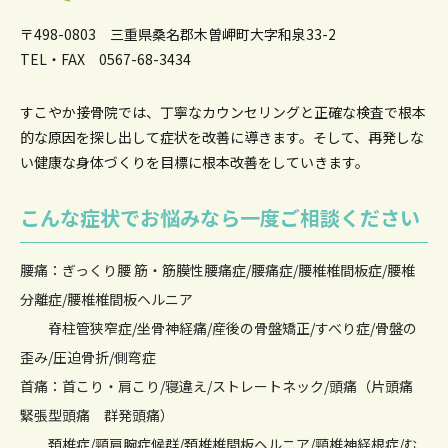
〒498-0803 三重県桑名郡木曽岬町大字和泉33-2
TEL・FAX 0567-68-3434
すこやか接骨院では、丁寧なカウンセリングと正確な検査で根本
的な原因を
探し出して症状を改善に導きます。そして、再発しな
い健康な身体づくりを目標に根本改善をしていきます。
こんな症状でお悩みなら一度ご相談ください
腰痛：ぎっくり腰 筋・筋膜性腰痛症/腰痛症/腰椎椎間板症/腰椎
分離症/腰椎椎間板ヘルニア
脊柱管狭窄症/坐骨神経痛/産後の骨盤矯正/すべり症/骨盤の
歪み/圧迫骨折/側弯症
首痛：首こり・肩こり/寝違え/ストレートネック/頭痛（片頭痛
緊張型頭痛 群発頭痛）
頚椎症/頸肩腕症候群/頚椎椎間板ヘルニア/頸椎神経根症/む