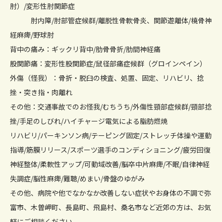
肘）/変形性肘関節症
肘内障/肘部管症候群/離脱性骨軟骨炎、関節遊離体/橈骨神
経麻痺/野球肘
背中の痛み：ギックリ背中/肋骨骨折/肋間神経痛
股関節痛：変形性股関節症/鼠径部痛症候群（グロインペイン）
外傷（怪我）：骨折・脱臼の検査、処置、固定、リハビリ、捻
挫・突き指・肉離れ
その他：交通事故でのお怪我/むちうち/外傷性頸部症候群/頸部捻
挫/手足のしびれ/ハイチャージ電気による脂肪燃焼
リハビリ/パーキンソン病/テーピング固定/ストレッチ体操や運動
指導/筋膜リリース/スポーツ選手のコンディショニング/疲労回復
神経整体/柔軟性アップ/可動域改善/脳卒中片麻痺/不眠/自律神経
失調症/脳性麻痺/難聴/めまい/骨盤のゆがみ
その他、病院や他でなかなか改善しない症状やお身体の不調で弥
富市、木曽岬町、長島町、飛島村、桑名市など近郊の方は、お気
軽にご相談ください。