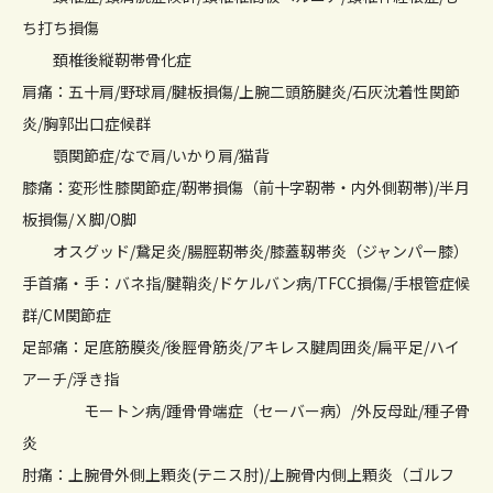
ち打ち損傷
頚椎後縦靭帯骨化症
肩痛：五十肩/野球肩/腱板損傷/上腕二頭筋腱炎/石灰沈着性関節
炎/胸郭出口症候群
顎関節症/なで肩/いかり肩/猫背
膝痛：変形性膝関節症/靭帯損傷（前十字靭帯・内外側靭帯)/半月
板損傷/Ｘ脚/O脚
オスグッド/鵞足炎/腸脛靭帯炎/膝蓋靱帯炎（ジャンパー膝）
手首痛・手：バネ指/腱鞘炎/ドケルバン病/TFCC損傷/手根管症候
群/CM関節症
足部痛：足底筋膜炎/後脛骨筋炎/アキレス腱周囲炎/扁平足/ハイ
アーチ/浮き指
モートン病/踵骨骨端症（セーバー病）/外反母趾/種子骨
炎
肘痛：上腕骨外側上顆炎(テニス肘)/上腕骨内側上顆炎（ゴルフ