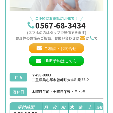
ご予約はお電話かLINEで！
0567-68-3434
(スマホの方はタップで発信できます)
お身体のお悩みご相談、お問い合わせは
か
で
ご相談・お問合せ
LINE予約はこちら
〒498-0803
住所
三重県桑名郡木曽岬町大字和泉33-2
定休日
木曜日午前・土曜日午後・日・祝
受付時間
月
火
水
木
金
土
日祝