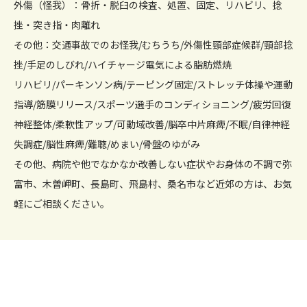
外傷（怪我）：骨折・脱臼の検査、処置、固定、リハビリ、捻
挫・突き指・肉離れ
その他：交通事故でのお怪我/むちうち/外傷性頸部症候群/頸部捻
挫/手足のしびれ/ハイチャージ電気による脂肪燃焼
リハビリ/パーキンソン病/テーピング固定/ストレッチ体操や運動
指導/筋膜リリース/スポーツ選手のコンディショニング/疲労回復
神経整体/柔軟性アップ/可動域改善/脳卒中片麻痺/不眠/自律神経
失調症/脳性麻痺/難聴/めまい/骨盤のゆがみ
その他、病院や他でなかなか改善しない症状やお身体の不調で弥
富市、木曽岬町、長島町、飛島村、桑名市など近郊の方は、お気
軽にご相談ください。