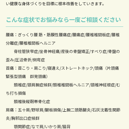
い健康な身体づくりを目標に根本改善をしていきます。
こんな症状でお悩みなら一度ご相談ください
腰痛：ぎっくり腰 筋・筋膜性腰痛症/腰痛症/腰椎椎間板症/腰椎
分離症/腰椎椎間板ヘルニア
脊柱管狭窄症/坐骨神経痛/産後の骨盤矯正/すべり症/骨盤の
歪み/圧迫骨折/側弯症
首痛：首こり・肩こり/寝違え/ストレートネック/頭痛（片頭痛
緊張型頭痛 群発頭痛）
頚椎症/頸肩腕症候群/頚椎椎間板ヘルニア/頸椎神経根症/む
ち打ち損傷
頚椎後縦靭帯骨化症
肩痛：五十肩/野球肩/腱板損傷/上腕二頭筋腱炎/石灰沈着性関節
炎/胸郭出口症候群
顎関節症/なで肩/いかり肩/猫背