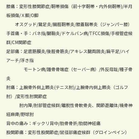
膝痛：変形性膝関節症/靭帯損傷（前十字靭帯・内外側靭帯)/半月
板損傷/Ｘ脚/O脚
オスグッド/鵞足炎/腸脛靭帯炎/膝蓋靱帯炎（ジャンパー膝）
手首痛・手：バネ指/腱鞘炎/ドケルバン病/TFCC損傷/手根管症候
群/CM関節症
足部痛：足底筋膜炎/後脛骨筋炎/アキレス腱周囲炎/扁平足/ハイ
アーチ/浮き指
モートン病/踵骨骨端症（セーバー病）/外反母趾/種子骨
炎
肘痛：上腕骨外側上顆炎(テニス肘)/上腕骨内側上顆炎（ゴルフ
肘）/変形性肘関節症
肘内障/肘部管症候群/離脱性骨軟骨炎、関節遊離体/橈骨神
経麻痺/野球肘
背中の痛み：ギックリ背中/肋骨骨折/肋間神経痛
股関節痛：変形性股関節症/鼠径部痛症候群（グロインペイン）