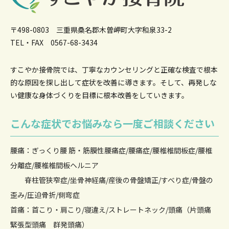
〒498-0803 三重県桑名郡木曽岬町大字和泉33-2
TEL・FAX 0567-68-3434
すこやか接骨院では、丁寧なカウンセリングと正確な検査で根本
的な原因を
探し出して症状を改善に導きます。そして、再発しな
い健康な身体づくりを目標に根本改善をしていきます。
こんな症状でお悩みなら一度ご相談ください
腰痛：ぎっくり腰 筋・筋膜性腰痛症/腰痛症/腰椎椎間板症/腰椎
分離症/腰椎椎間板ヘルニア
脊柱管狭窄症/坐骨神経痛/産後の骨盤矯正/すべり症/骨盤の
歪み/圧迫骨折/側弯症
首痛：首こり・肩こり/寝違え/ストレートネック/頭痛（片頭痛
緊張型頭痛 群発頭痛）