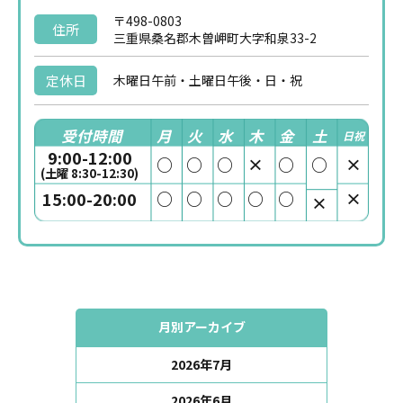
〒498-0803
住所
三重県桑名郡木曽岬町大字和泉33-2
定休日
木曜日午前・土曜日午後・日・祝
受付時間
月
火
水
木
金
土
日祝
9:00-12:00
○
○
○
×
○
○
×
(土曜 8:30-12:30)
○
○
○
○
○
×
15:00-20:00
×
月別アーカイブ
2026年7月
2026年6月