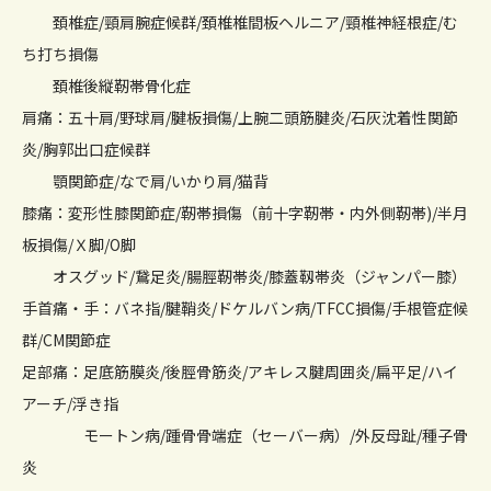
頚椎症/頸肩腕症候群/頚椎椎間板ヘルニア/頸椎神経根症/む
ち打ち損傷
頚椎後縦靭帯骨化症
肩痛：五十肩/野球肩/腱板損傷/上腕二頭筋腱炎/石灰沈着性関節
炎/胸郭出口症候群
顎関節症/なで肩/いかり肩/猫背
膝痛：変形性膝関節症/靭帯損傷（前十字靭帯・内外側靭帯)/半月
板損傷/Ｘ脚/O脚
オスグッド/鵞足炎/腸脛靭帯炎/膝蓋靱帯炎（ジャンパー膝）
手首痛・手：バネ指/腱鞘炎/ドケルバン病/TFCC損傷/手根管症候
群/CM関節症
足部痛：足底筋膜炎/後脛骨筋炎/アキレス腱周囲炎/扁平足/ハイ
アーチ/浮き指
モートン病/踵骨骨端症（セーバー病）/外反母趾/種子骨
炎