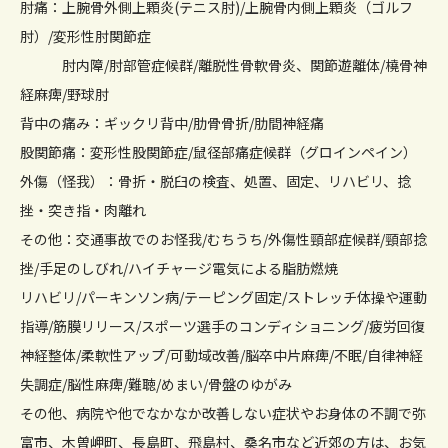
肘痛：上腕骨外側上顆炎(テニス肘)/上腕骨内側上顆炎（ゴルフ
肘）/変形性肘関節症
肘内障/肘部管症候群/離脱性骨軟骨炎、関節遊離体/橈骨神
経麻痺/野球肘
背中の痛み：ギックリ背中/肋骨骨折/肋間神経痛
股関節痛：変形性股関節症/鼠径部痛症候群（グロインペイン）
外傷（怪我）：骨折・脱臼の検査、処置、固定、リハビリ、捻
挫・突き指・肉離れ
その他：交通事故でのお怪我/むちうち/外傷性頸部症候群/頸部捻
挫/手足のしびれ/ハイチャージ電気による脂肪燃焼
リハビリ/パーキンソン病/テーピング固定/ストレッチ体操や運動
指導/筋膜リリース/スポーツ選手のコンディショニング/疲労回復
神経整体/柔軟性アップ/可動域改善/脳卒中片麻痺/不眠/自律神経
失調症/脳性麻痺/難聴/めまい/骨盤のゆがみ
その他、病院や他でなかなか改善しない症状やお身体の不調で弥
富市、木曽岬町、長島町、飛島村、桑名市など近郊の方は、お気