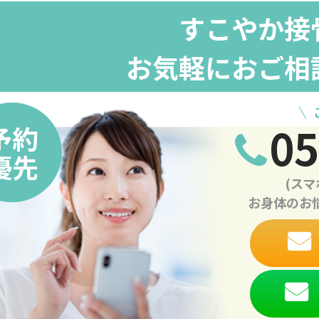
すこやか接
お気軽におご相
05
予約
優先
(ス
お身体のお