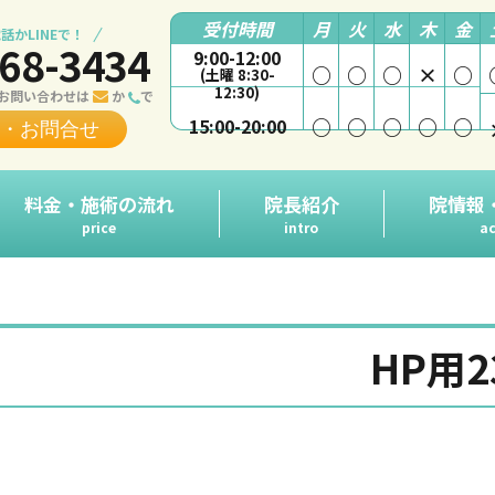
受付時間
月
火
水
木
金
話かLINEで！
68-3434
9:00-12:00
○
○
○
×
○
(土曜 8:30-
12:30)
お問い合わせは
か
で
○
○
○
○
○
15:00-20:00
・お問合せ
料金・施術の流れ
院長紹介
院情報
price
intro
ac
HP用2