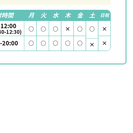
付時間
月
火
水
木
金
土
日祝
-12:00
○
○
○
×
○
○
×
0-12:30)
-20:00
○
○
○
○
○
×
×