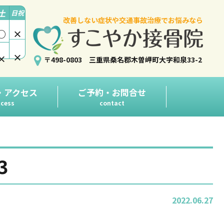
土
日祝
改善しない症状や交通事故治療でお悩みなら
○
×
×
×
〒498-0803 三重県桑名郡木曽岬町大字和泉33-2
・アクセス
ご予約・お問合せ
cess
contact
3
2022.06.27