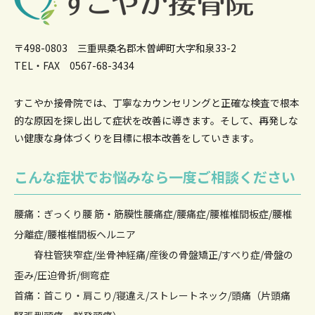
〒498-0803 三重県桑名郡木曽岬町大字和泉33-2
TEL・FAX 0567-68-3434
すこやか接骨院では、丁寧なカウンセリングと正確な検査で根本
的な原因を
探し出して症状を改善に導きます。そして、再発しな
い健康な身体づくりを目標に根本改善をしていきます。
こんな症状でお悩みなら一度ご相談ください
腰痛：ぎっくり腰 筋・筋膜性腰痛症/腰痛症/腰椎椎間板症/腰椎
分離症/腰椎椎間板ヘルニア
脊柱管狭窄症/坐骨神経痛/産後の骨盤矯正/すべり症/骨盤の
歪み/圧迫骨折/側弯症
首痛：首こり・肩こり/寝違え/ストレートネック/頭痛（片頭痛