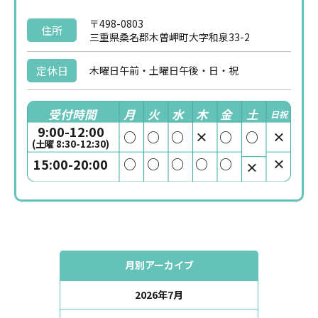
〒498-0803
住所
三重県桑名郡木曽岬町大字和泉33-2
定休日
木曜日午前・土曜日午後・日・祝
受付時間
月
火
水
木
金
土
日祝
9:00-12:00
○
○
○
×
○
○
×
(土曜 8:30-12:30)
○
○
○
○
○
×
15:00-20:00
×
月別アーカイブ
2026年7月