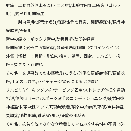
肘痛：上腕骨外側上顆炎(テニス肘)/上腕骨内側上顆炎（ゴルフ
肘）/変形性肘関節症
肘内障/肘部管症候群/離脱性骨軟骨炎、関節遊離体/橈骨神
経麻痺/野球肘
背中の痛み：ギックリ背中/肋骨骨折/肋間神経痛
股関節痛：変形性股関節症/鼠径部痛症候群（グロインペイン）
外傷（怪我）：骨折・脱臼の検査、処置、固定、リハビリ、捻
挫・突き指・肉離れ
その他：交通事故でのお怪我/むちうち/外傷性頸部症候群/頸部捻
挫/手足のしびれ/ハイチャージ電気による脂肪燃焼
リハビリ/パーキンソン病/テーピング固定/ストレッチ体操や運動
指導/筋膜リリース/スポーツ選手のコンディショニング/疲労回復
神経整体/柔軟性アップ/可動域改善/脳卒中片麻痺/不眠/自律神経
失調症/脳性麻痺/難聴/めまい/骨盤のゆがみ
その他、病院や他でなかなか改善しない症状やお身体の不調で弥