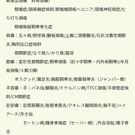
緊張型頭痛 群発頭痛）
頚椎症/頸肩腕症候群/頚椎椎間板ヘルニア/頸椎神経根症/む
ち打ち損傷
頚椎後縦靭帯骨化症
肩痛：五十肩/野球肩/腱板損傷/上腕二頭筋腱炎/石灰沈着性関節
炎/胸郭出口症候群
顎関節症/なで肩/いかり肩/猫背
膝痛：変形性膝関節症/靭帯損傷（前十字靭帯・内外側靭帯)/半月
板損傷/Ｘ脚/O脚
オスグッド/鵞足炎/腸脛靭帯炎/膝蓋靱帯炎（ジャンパー膝）
手首痛・手：バネ指/腱鞘炎/ドケルバン病/TFCC損傷/手根管症候
群/CM関節症
足部痛：足底筋膜炎/後脛骨筋炎/アキレス腱周囲炎/扁平足/ハイ
アーチ/浮き指
モートン病/踵骨骨端症（セーバー病）/外反母趾/種子骨
炎